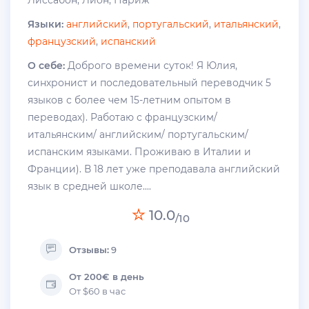
Языки:
английский
,
португальский
,
итальянский
,
французский
,
испанский
О себе:
Доброго времени суток! Я Юлия,
синхронист и последовательный переводчик 5
языков с более чем 15-летним опытом в
переводах). Работаю с французским/
итальянским/ английским/ португальским/
испанским языками. Проживаю в Италии и
Франции). В 18 лет уже преподавала английский
язык в средней школе....
10.0
/10
Отзывы:
9
От 200€ в день
От $60 в час