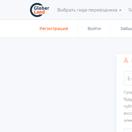
Перейти
Выбрать гида-переводчика
Г
к
основному
Главные
содержанию
Регистрация
(активная
Войти
Забы
вкладки
вкладка)
Суще
буду
публ
восс
элек