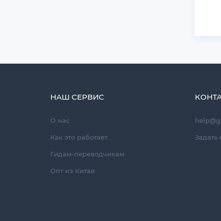
НАШ СЕРВИС
КОНТ
О нас
help@g
Как это работает
Задать 
Гидам-переводчикам
Опт из Китая