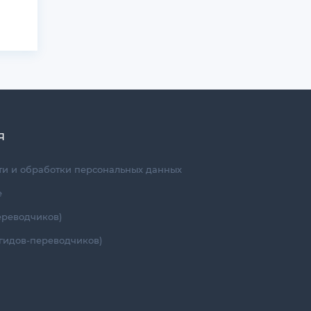
Я
и и обработки персональных данных
е
ереводчиков)
гидов-переводчиков)