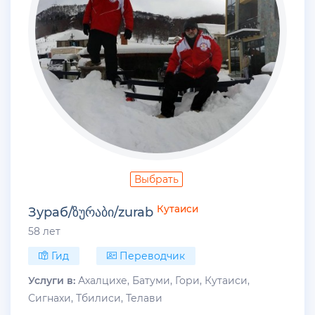
Выбрать
Кутаиси
Зураб/ზურაბი/zurab
58 лет
Гид
Переводчик
Услуги в:
Ахалцихе, Батуми, Гори, Кутаиси,
Сигнахи, Тбилиси, Телави