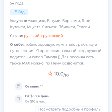
54 года
Гид
Услуги в:
Ахалцихе, Батуми, Боржоми, Гори,
Кутаиси, Мцхета, Сигнахи, Тбилиси, Телави
Языки:
русский
,
грузинский
О себе:
люблю хорошую компанию , рыбалку и
путешествия Я профессиональный гид , лучщый
водитель и супер Тамада )) Для россиян есть
также MAX можно по Нему созвонится.
10.0
/10
Отзывы:
14
От $50 в день
От $10 в час
Посмотреть подробный профиль