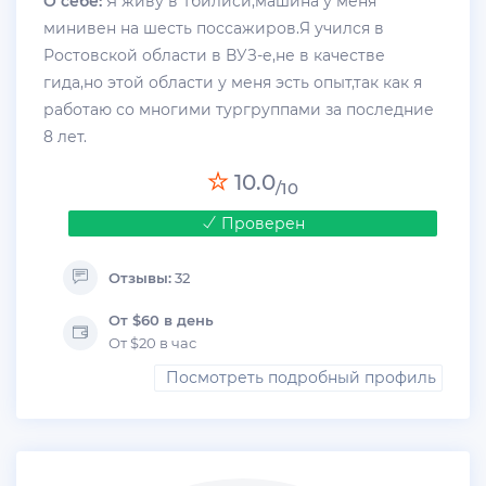
О себе:
Я живу в Тбилиси,машина у меня
минивен на шесть поссажиров.Я учился в
Ростовской области в ВУЗ-е,не в качестве
гида,но этой области у меня эсть опыт,так как я
работаю со многими тургруппами за последние
8 лет.
10.0
/10
Проверен
Отзывы:
32
От $60 в день
От $20 в час
Посмотреть подробный профиль