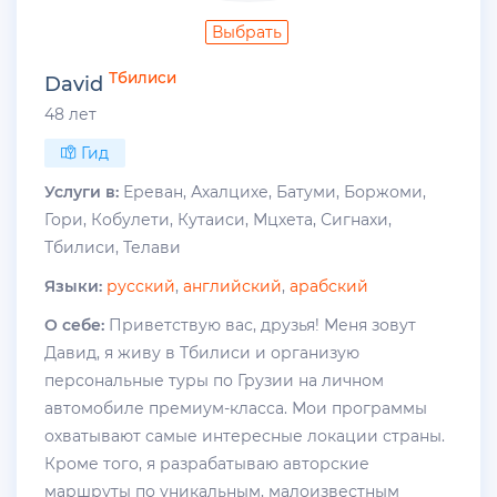
Выбрать
Тбилиси
David
48 лет
Гид
Услуги в:
Ереван, Ахалцихе, Батуми, Боржоми,
Гори, Кобулети, Кутаиси, Мцхета, Сигнахи,
Тбилиси, Телави
Языки:
русский
,
английский
,
арабский
О себе:
Приветствую вас, друзья! Меня зовут
Давид, я живу в Тбилиси и организую
персональные туры по Грузии на личном
автомобиле премиум-класса. Мои программы
охватывают самые интересные локации страны.
Кроме того, я разрабатываю авторские
маршруты по уникальным, малоизвестным