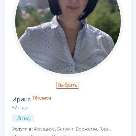
Выбрать
Тбилиси
Ирина
52 года
Гид
Услуги в:
Ахалцихе, Батуми, Боржоми, Гори,