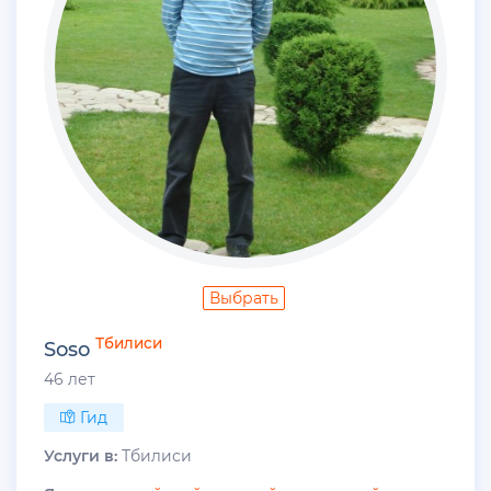
Выбрать
Тбилиси
Soso
46 лет
Гид
Услуги в:
Тбилиси