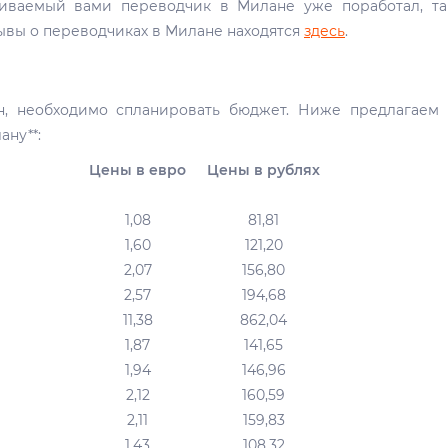
риваемый вами переводчик в Милане уже поработал, т
зывы о переводчиках в Милане находятся
здесь
.
н, необходимо спланировать бюджет. Ниже предлагаем
ну**:
Цены в евро
Цены в рублях
1,08
81,81
1,60
121,20
2,07
156,80
2,57
194,68
11,38
862,04
1,87
141,65
1,94
146,96
2,12
160,59
2,11
159,83
1,43
108,32