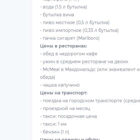
- вода (1.5 л бутылка)
- бутылка вина
- пиво местное (0,5 л бутылка)
- пиво импортное (0,33 л бутылка)
- пачка сигарет (Marlboro)
Цены в ресторанах:
- обед в недорогом кафе
- ужин в среднем ресторане на двоих
- McMeal в Макдональдс (или эквивалент 
обеда)
- чашка капучино
Цены на транспорт:
- поездка на городском транспорте (средн
- проездной на месяц
- такси: посадочная цена
- такси: 1 км
- бензин (1 л)
Цены на одежду и обувь: