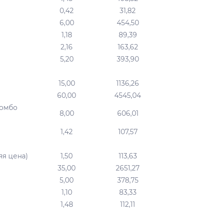
0,42
31,82
6,00
454,50
1,18
89,39
2,16
163,62
5,20
393,90
15,00
1136,26
60,00
4545,04
комбо
8,00
606,01
1,42
107,57
яя цена)
1,50
113,63
35,00
2651,27
5,00
378,75
1,10
83,33
1,48
112,11