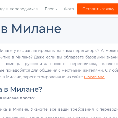
идам-переводчикам
Блог
Фото
Оставить заявку
 в Милане
Милане у вас запланированы важные переговоры? А, может
бытие в Милане? Даже если вы обладаете базовыми знан
я помощь русско-итальянского переводчика, владею
е понадобятся для общения с местными жителями. С лю
и в Милане, зарегистрированные на сайте
GloberLand
.
а в Милане?
в Милане просто:
ика в Милане. Укажите все ваши требования к перевод