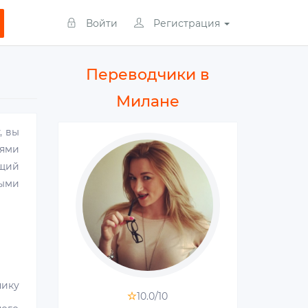
Войти
Регистрация
Переводчики в
Милане
, вы
иями
щий
быми
чику
10.0/
10