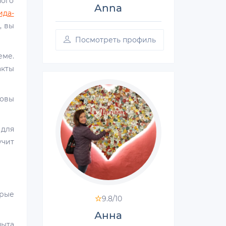
ного
Anna
ида-
, вы
Посмотреть профиль
ме.
акты
товы
 для
учит
рые
9.8/
10
Анна
пыта