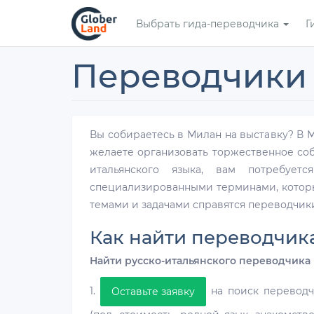
Перейти
Выбрать гида-переводчика
Г
к
основному
содержанию
Переводчики
Вы собираетесь в Милан на выставку? В 
желаете организовать торжественное со
итальянского языка, вам потребуетс
специализированными терминами, которы
темами и задачами справятся переводчик
Как найти переводчик
Найти русско-итальянского переводчика 
1.
на поиск переводч
Оставьте заявку