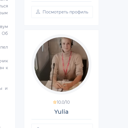
ться
Посмотреть профиль
трым
двум
. Об
спел
дчик
ан к
ы и
10.0/
10
Yulia
;