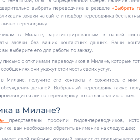
во с тематикой, опыт в определенной сфере, наличие лич
редварительно выбрать переводчика в разделе
«Выбрать г
убликация заявки на сайте и подбор переводчика бесплатны
 лично переводчику.
чикам в Милане, зарегистрированным в нашей систе
даты заявки без ваших контактных данных. Ваши конт
к вы выберите его для работы по заказу.
чту письмо с откликами переводчиков в Милане, которые го
х сообщениях они укажут стоимость своих услуг.
 в Милане, получите его контакты и свяжитесь с ним
 обсуждения деталей. Выбранный переводчик также пол
 производится лично переводчику по согласованию с ним.
ика в Милане?
ика»
представлены профили гидов-переводчиков, кото
дчика, вам необходимо обратить внимание на следующее:
имеет свой рейтинг, который зависит от предыдущего о