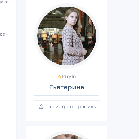
акже
 вам
10.0/
10
Екатерина
Посмотреть профиль