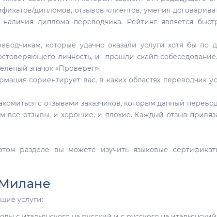
тификатов/дипломов, отзывов клиентов, умения договарива
, наличия диплома переводчика. Рейтинг является быс
еводчикам, которые удачно оказали услуги хотя бы по 
достоверяющего личность, и прошли скайп-собеседование
зеленый значок «Проверен».
мация сориентирует вас, в каких областях переводчик у
.
комиться с отзывами заказчиков, которым данный перево
ем все отзывы: и хорошие, и плохие. Каждый отзыв привяз
том разделе вы можете изучить языковые сертификат
 Милане
щие услуги:
ы с итальянского на русский и с русского на итальянский