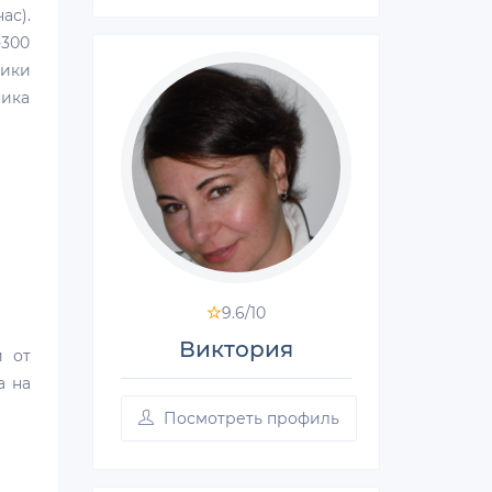
ас).
-300
чики
чика
9.6/
10
Виктория
и от
а на
Посмотреть профиль