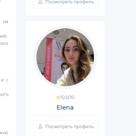
Посмотреть профиль
о на
ий;
кого
 и с
кого
10.0/
10
Elena
Посмотреть профиль
ожно