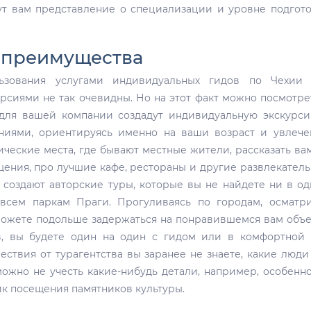
ут вам представление о специализации и уровне подгот
: преимущества
ьзования услугами индивидуальных гидов по Чехии 
сиями не так очевидны. Но на этот факт можно посмотре
 для вашей компании создадут индивидуальную экскурс
иями, ориентируясь именно на ваши возраст и увлече
ические места, где бывают местные жители, рассказать ва
щения, про лучшие кафе, рестораны и другие развлекател
 создают авторские туры, которые вы не найдете ни в о
 всем паркам Праги. Прогуливаясь по городам, осматр
можете подольше задержаться на понравившемся вам объе
в, вы будете один на один с гидом или в комфортной
ствия от турагентства вы заранее не знаете, какие люди
можно не учесть какие-нибудь детали, например, особенн
ик посещения памятников культуры.