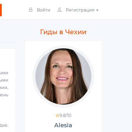
Войти
Регистрация
Гиды в Чехии
ными
ными
ии,
чень
9.8/
10
Alesia
дке.