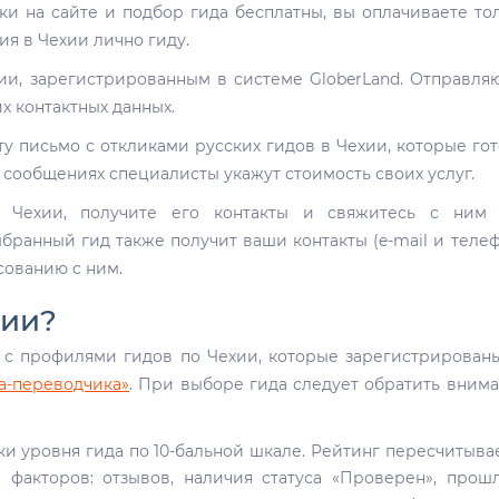
ки на сайте и подбор гида бесплатны, вы оплачиваете то
я в Чехии лично гиду.
и, зарегистрированным в системе GloberLand. Отправля
их контактных данных.
чту письмо с откликами русских гидов в Чехии, которые го
х сообщениях специалисты укажут стоимость своих услуг.
Чехии, получите его контакты и свяжитесь с ним 
бранный гид также получит ваши контакты (e-mail и телеф
сованию с ним.
хии?
 с профилями гидов по Чехии, которые зарегистрирован
а-переводчика»
. При выборе гида следует обратить вним
и уровня гида по 10-бальной шкале. Рейтинг пересчитыва
 факторов: отзывов, наличия статуса «Проверен», прош