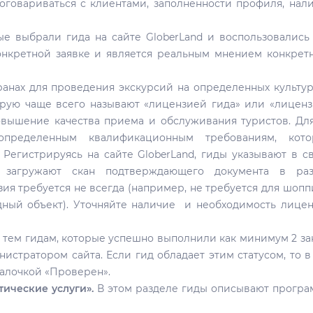
договариваться с клиентами, заполненности профиля, нал
е выбрали гида на сайте GloberLand и воспользовались
онкретной заявке и является реальным мнением конкрет
анах для проведения экскурсий на определенных культу
торую чаще всего называют «лицензией гида» или «лицен
повышение качества приема и обслуживания туристов. Дл
 определенным квалификационным требованиям, кото
 Регистрируясь на сайте GloberLand, гиды указывают в с
 загружают скан подтверждающего документа в раз
ия требуется не всегда (например, не требуется для шопп
дный объект). Уточняйте наличие и необходимость лице
 тем гидам, которые успешно выполнили как минимум 2 за
истратором сайта. Если гид обладает этим статусом, то в
галочкой «Проверен».
тические услуги».
В этом разделе гиды описывают прогр