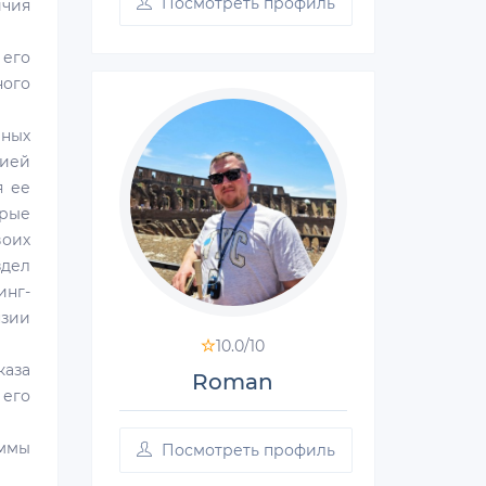
Посмотреть профиль
ичия
 его
ного
рных
зией
я ее
рые
воих
дел
инг-
нзии
10.0/
10
каза
Roman
 его
аммы
Посмотреть профиль