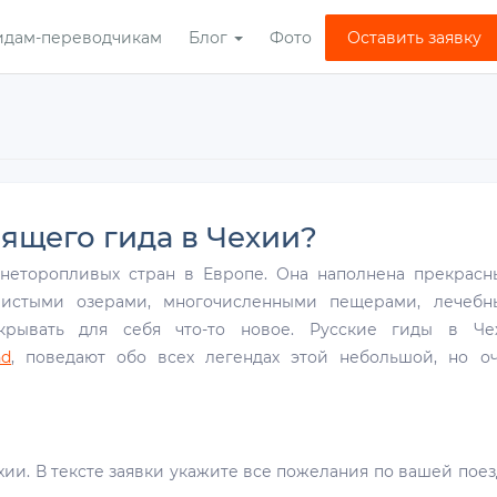
идам-переводчикам
Блог
Фото
Оставить заявку
ящего гида в Чехии?
 неторопливых стран в Европе. Она наполнена прекрас
 чистыми озерами, многочисленными пещерами, лечеб
рывать для себя что-то новое. Русские гиды в Чех
nd
, поведают обо всех легендах этой небольшой, но о
хии. В тексте заявки укажите все пожелания по вашей поез