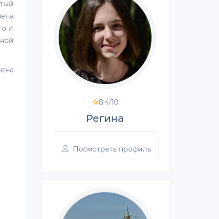
итый
нена
го и
вной
лена
8.4/
10
Регина
Посмотреть профиль