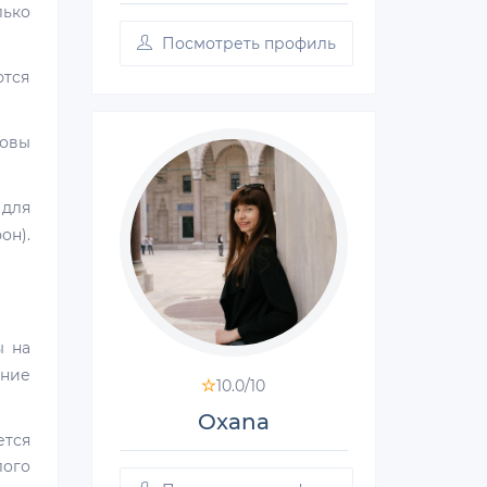
лько
Посмотреть профиль
ются
товы
для
он).
ы на
ание
10.0/
10
Oxana
ется
лого