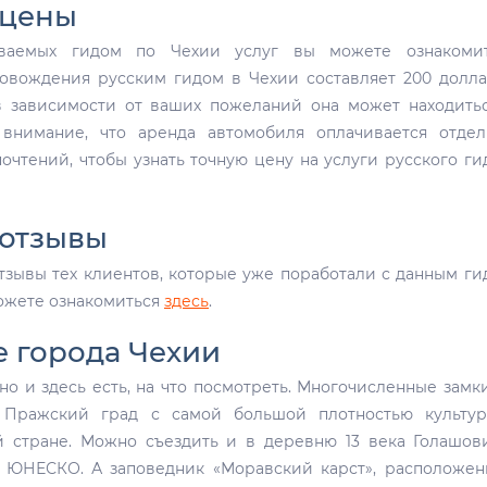
 цены
ываемых гидом по Чехии услуг вы можете ознакомит
ровождения русским гидом в Чехии составляет 200 долл
в зависимости от ваших пожеланий она может находить
 внимание, что аренда автомобиля оплачивается отдел
чтений, чтобы узнать точную цену на услуги русского ги
 отзывы
тзывы тех клиентов, которые уже поработали с данным ги
можете ознакомиться
здесь
.
е города Чехии
но и здесь есть, на что посмотреть. Многочисленные замк
 Пражский град с самой большой плотностью культур
 стране. Можно съездить и в деревню 13 века Голашов
й ЮНЕСКО. А заповедник «Моравский карст», расположе