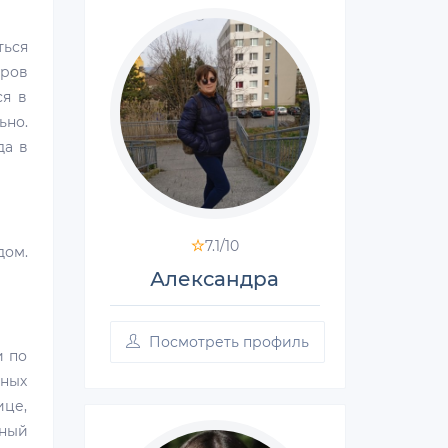
ься
аров
ся в
ьно.
да в
7.1/
10
дом.
Александра
Посмотреть профиль
и по
ных
ице,
нный