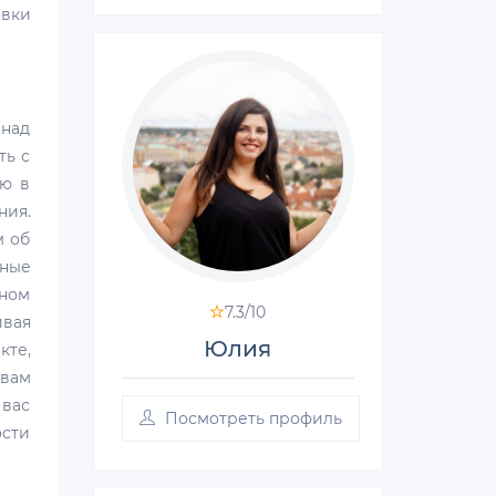
овки
над
ть с
ию в
ния.
м об
ьные
дном
7.3/
10
ивая
Юлия
кте,
 вам
 вас
Посмотреть профиль
ости