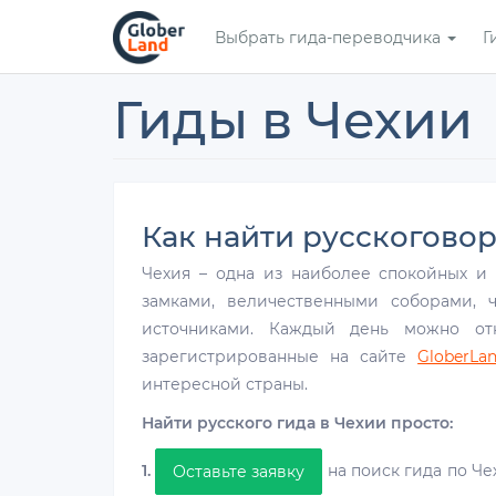
Перейти
Выбрать гида-переводчика
Г
к
основному
содержанию
Гиды в Чехии
Как найти русскоговор
Чехия – одна из наиболее спокойных и
замками, величественными соборами,
источниками. Каждый день можно отк
зарегистрированные на сайте
GloberLa
интересной страны.
Найти русского гида в Чехии просто:
1.
на поиск гида по Че
Оставьте заявку