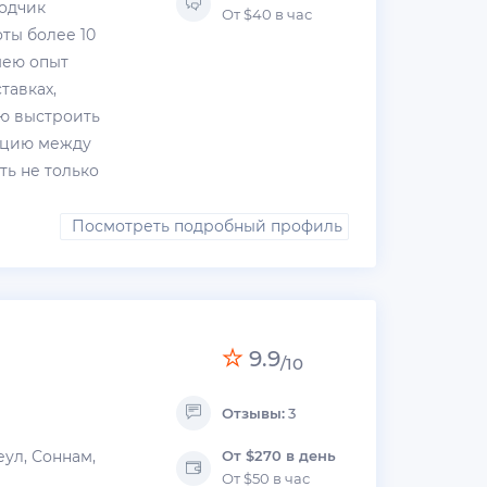
водчик
От $40 в час
ты более 10
мею опыт
тавках,
ю выстроить
ацию между
ть не только
Посмотреть подробный профиль
9.9
/10
Отзывы:
3
еул, Соннам,
От $270 в день
От $50 в час
н