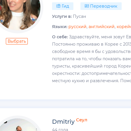
Гид
Переводчик
Услуги в:
Пусан
Языки:
русский
,
английский
,
корей
О себе:
Здравствуйте, меня зовут Ев
Выбрать
Постоянно проживаю в Корее с 2013
свободное время я бы с удовольст
потратила на то, чтобы показать ва
туристы, красивейший город Кореи
окрестности: достопримечательност
местную кухню и развлечения. Помо
Сеул
Dmitriy
44 года