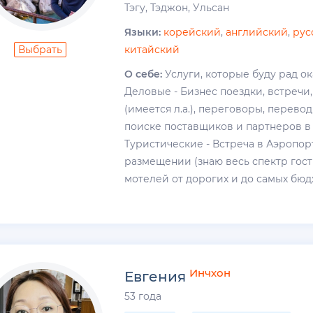
Тэгу, Тэджон, Ульсан
Языки:
корейский
,
английский
,
рус
Выбрать
китайский
О себе:
Услуги, которые буду рад ока
Деловые - Бизнес поездки, встречи
(имеется л.а.), переговоры, перево
поиске поставщиков и партнеров в
Туристические - Встреча в Аэропор
размещении (знаю весь спектр гос
мотелей от дорогих и до самых бюдж
Инчхон
Евгения
53 года