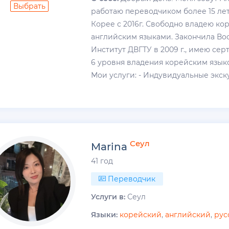
Выбрать
работаю переводчиком более 15 ле
Корее с 2016г. Свободно владею ко
английским языками. Закончила Во
Институт ДВГТУ в 2009 г., имею сер
6 уровня владения корейским язы
Мои услуги: - Индувидуальные экскур
Сеул
Marina
41 год
Переводчик
Услуги в:
Сеул
Языки:
корейский
,
английский
,
рус