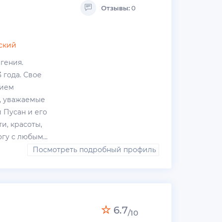
Отзывы:
0
ский
гения.
 года. Свое
вием
м, уважаемые
 Пусан и его
и, красоты,
гу с любым...
Посмотреть подробный профиль
6.7
/10