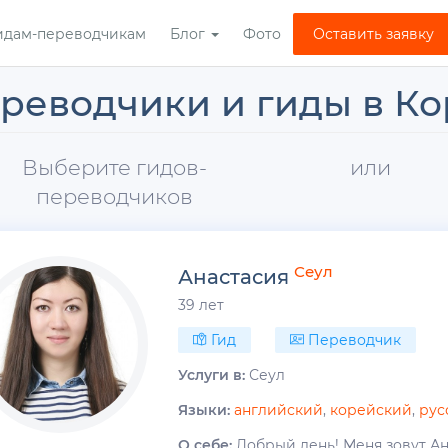
идам-переводчикам
Блог
Фото
Оставить заявку
реводчики и гиды в Ко
Выберите гидов-
или
переводчиков
Сеул
Анастасия
39 лет
Гид
Переводчик
Услуги в:
Сеул
Языки:
английский
,
корейский
,
рус
О себе:
Добрый день! Меня зовут Ан