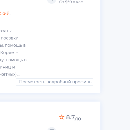
От $50 в час
ский
,
зать: -
, поездки
ды, помощь в
 Корее -
ту, помощь в
тиниц и
етных)....
Посмотреть подробный профиль
8.7
/10