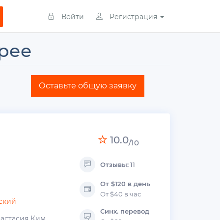
Войти
Регистрация
рее
Оставьте общую заявку
10.0
/10
Отзывы:
11
От $120 в день
От $40 в час
ский
Синх. перевод
астасия Ким,