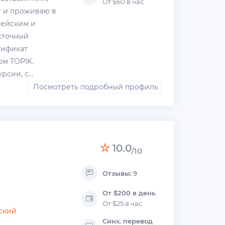
От $60 в час
т и проживаю в
рейским и
сточный
тификат
ком TOPIK.
сии, с...
Посмотреть подробный профиль
10.0
/10
Отзывы:
9
От $200 в день
От $25 в час
ский
Синх. перевод