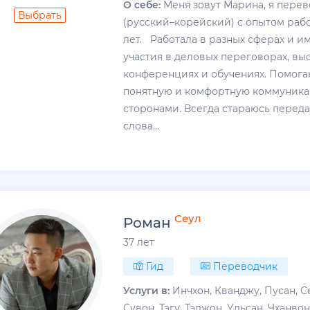
О себе:
Меня зовут Марина, я пере
Выбрать
(русский–корейский) с опытом рабо
лет. Работала в разных сферах и и
участия в деловых переговорах, выс
конференциях и обучениях. Помога
понятную и комфортную коммуник
сторонами. Всегда стараюсь переда
слова...
Сеул
Роман
37 лет
Гид
Переводчик
Услуги в:
Инчхон, Кванджу, Пусан, С
Сувон, Тэгу, Тэджон, Ульсан, Чханво