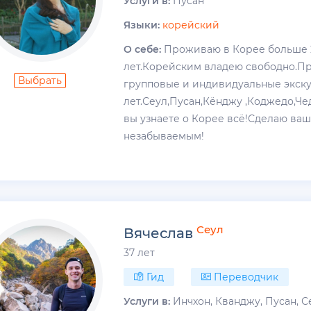
Услуги в:
Пусан
Языки:
корейский
О себе:
Проживаю в Корее больше 
лет.Корейским владею свободно.П
Выбрать
групповые и индивидуальные экску
лет.Сеул,Пусан,Кёнджу ,Коджедо,Че
вы узнаете о Корее всё!Сделаю ва
незабываемым!
Сеул
Вячеслав
37 лет
Гид
Переводчик
Услуги в:
Инчхон, Кванджу, Пусан, Се