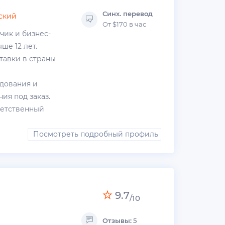
Синх. перевод
ский
От $170 в час
ик и бизнес-
ше 12 лет.
тавки в страны
удования и
я под заказ.
ветственный
Посмотреть подробный профиль
9.7
/10
Отзывы:
5