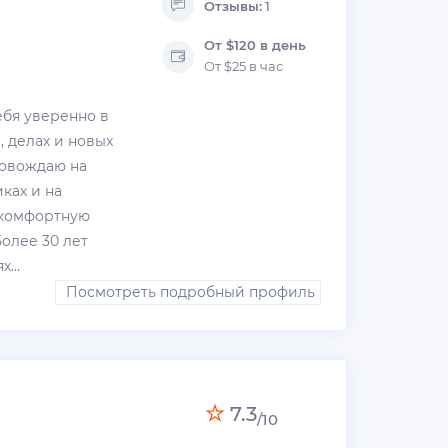
Отзывы:
1
От $120 в день
От $25 в час
ебя уверенно в
 делах и новых
ровождаю на
иках и на
 комфортную
олее 30 лет
...
Посмотреть подробный профиль
7.3
/10