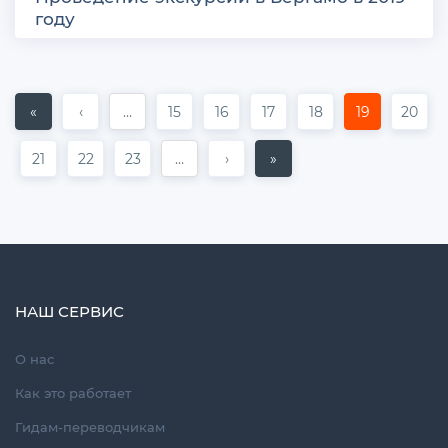
году
«
‹
…
15
16
17
18
19
20
21
22
23
…
›
»
НАШ СЕРВИС
О нас
Как это работает
Гидам-переводчикам