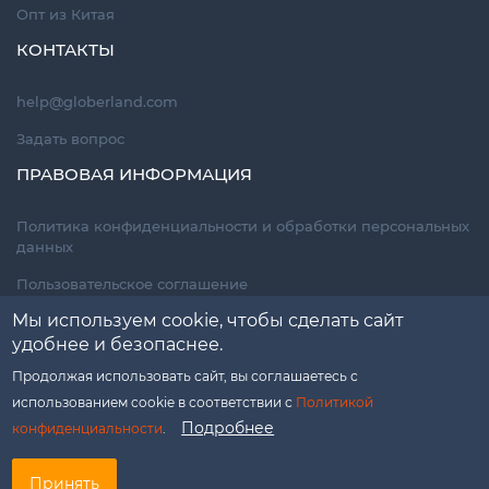
Опт из Китая
КОНТАКТЫ
help@globerland.com
Задать вопрос
ПРАВОВАЯ ИНФОРМАЦИЯ
Политика конфиденциальности и обработки персональных
данных
Пользовательское соглашение
Мы используем cookie, чтобы сделать сайт
Договор оферты (для гидов-переводчиков)
удобнее и безопаснее.
Платежная информация (для гидов-переводчиков)
Продолжая использовать сайт, вы соглашаетесь с
использованием cookie в соответствии с
Политикой
Подробнее
конфиденциальности
.
Принять