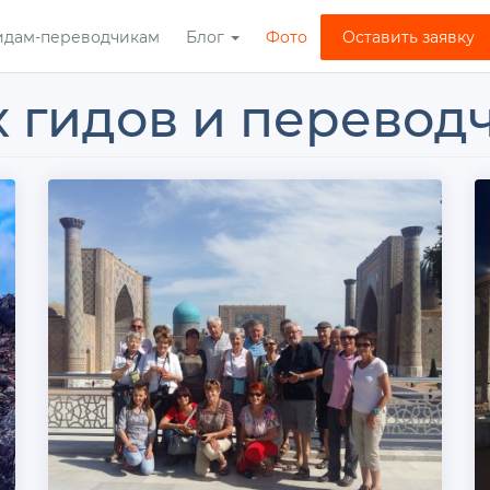
идам-переводчикам
Блог
Фото
Оставить заявку
х гидов и перевод