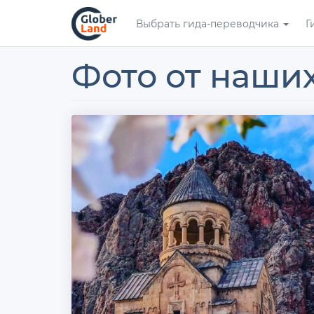
Перейти
Выбрать гида-переводчика
Г
к
основному
содержанию
Фото от наши