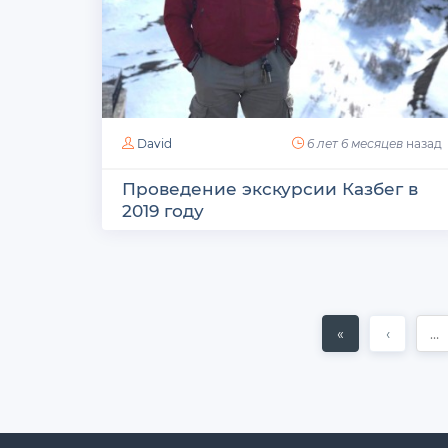
David
6 лет 6 месяцев
назад
Проведение экскурсии Казбег в
2019 году
«
‹
…