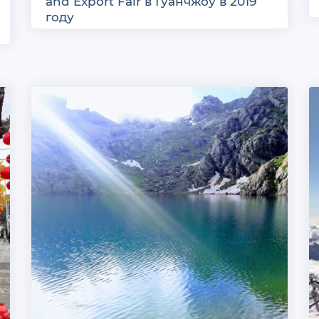
and Export Fair в Гуанчжоу в 2019
году