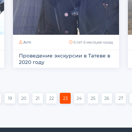
Arm
6 лет 6 месяцев
назад
Проведение экскурсии в Татеве в
2020 году
19
20
21
22
23
24
25
26
27