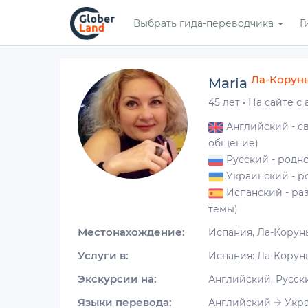
Перейти
Выбрать гида-переводчика
Г
к
основному
содержанию
Ла-Корун
Maria
45 лет
·
На сайте с 
Английский
- с
общение)
Русский
- родн
Украинский
- р
Испанский
- ра
темы)
Местонахождение:
Испания, Ла-Корун
Услуги в:
Испания: Ла-Корун
Экскурсии на:
Английский, Русск
Языки перевода:
Английский
Укра