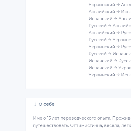
Украинский
Англ
Английский
Испа
Испанский
Англи
Русский
Английс
Английский
Русс
Русский
Украинс
Украинский
Русс
Русский
Испанск
Испанский
Русск
Испанский
Украи
Украинский
Испа
О себе
Имею 15 лет переводческого опыта. Прожив
путешествовать. Оптимистична, весела, лег