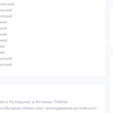
ийский
нский
йский
кий
кий
кий
кий
ий
ий
нский
нский
аю в Ла Корунье, в Испании. Люблю
ко обучаема. Имею опыт преподавания английского