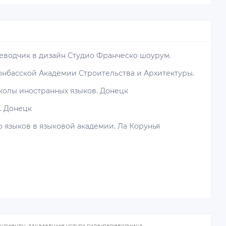
реводчик в дизайн Студио Франческо шоурум.
онбасской Академии Строительства и Архитектуры.
школы иностранных языков. Донецк
. Донецк
о языков в языковой академии. Ла Корунья
о клиенты, заказавшие услуги гида-переводчика