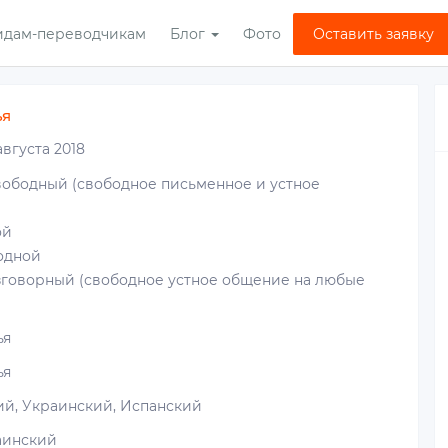
идам-переводчикам
Блог
Фото
Оставить заявку
ья
августа 2018
вободный (свободное письменное и устное
ой
одной
зговорный (свободное устное общение на любые
ья
ья
ий, Украинский, Испанский
инский