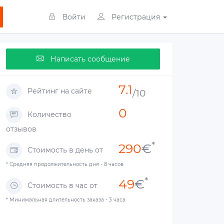
Войти
Регистрация
Написать сообщение
7.1
Рейтинг на сайте
/10
0
Количество
отзывов
*
290
€
Стоимость в день от
* Средняя продолжительность дня - 8 часов
*
49
€
Стоимость в час от
* Минимальная длительность заказа - 3 часа