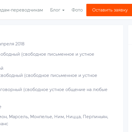
идам-переводчикам
Блог
Фото
Оставить заявку
апреля 2018
вободный (свободное письменное и устное
ой
свободный (свободное письменное и устное
зговорный (свободное устное общение на любые
е
ион, Марсель, Монпелье, Ним, Ницца, Перпиньян,
ванс