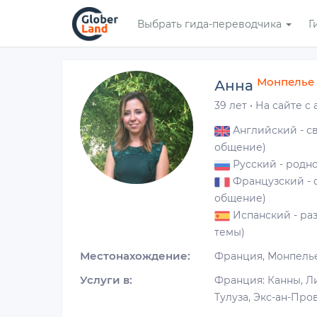
Перейти
Выбрать гида-переводчика
Г
к
основному
содержанию
Монпелье
Анна
39 лет
·
На сайте с 
Английский
- с
общение)
Русский
- родн
Французский
- 
общение)
Испанский
- ра
темы)
Местонахождение:
Франция, Монпель
Услуги в:
Франция: Канны, Л
Тулуза, Экс-ан-Про