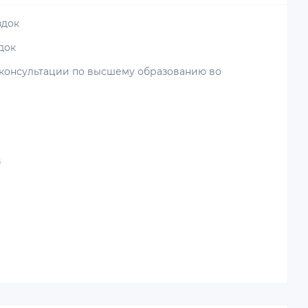
здок
док
 консультации по высшему образованию во
и
в