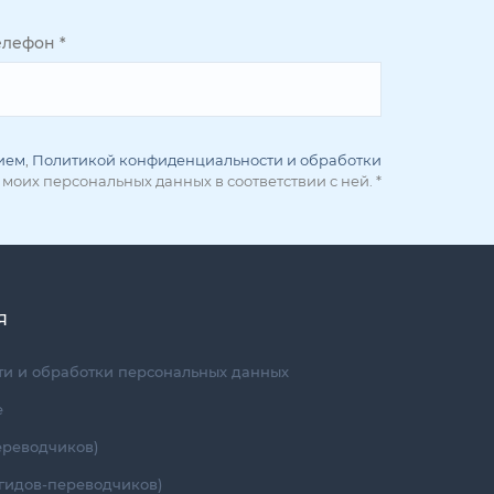
елефон
*
ием
,
Политикой конфиденциальности и обработки
 моих персональных данных в соответствии с ней.
*
Я
и и обработки персональных данных
е
ереводчиков)
гидов-переводчиков)