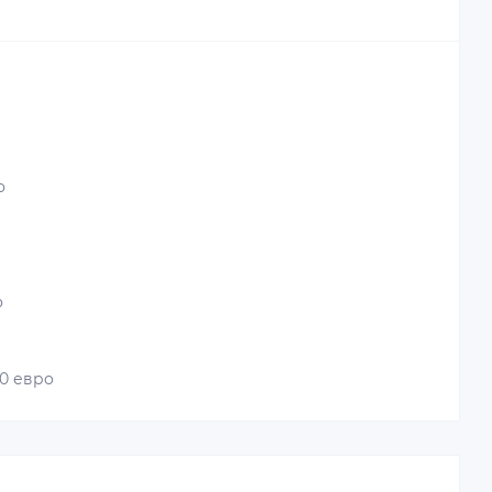
о
о
60 евро