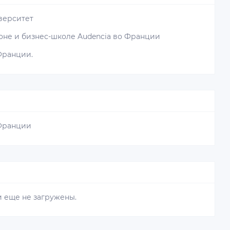
верситет
доне и бизнес-школе Audencia во Франции
 Франции.
 Франции
 еще не загружены.