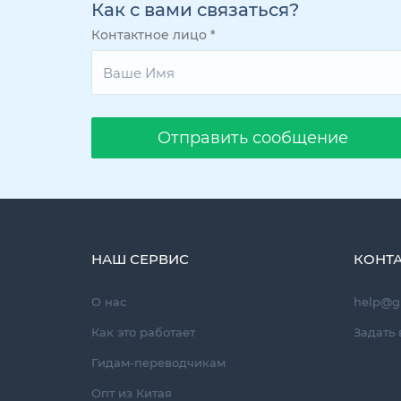
Как с вами связаться?
Контактное лицо
*
Oтправить сообщение
НАШ СЕРВИС
КОНТ
О нас
help@g
Как это работает
Задать 
Гидам-переводчикам
Опт из Китая