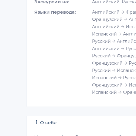
Экскурсии на:
Английский, Русск
Языки перевода:
Английский
Фран
Французский
Анг
Английский
Испа
Испанский
Англи
Русский
Английс
Английский
Русс
Русский
Француз
Французский
Рус
Русский
Испанск
Испанский
Русск
Французский
Ис
Испанский
Фран
О себе