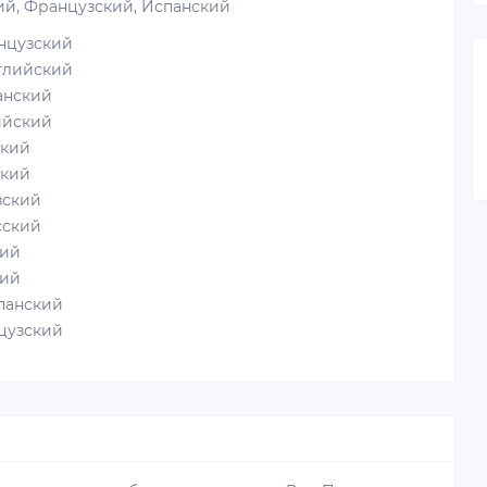
ий, Французский, Испанский
цузский
лийский
нский
йский
кий
кий
ский
ский
ий
ий
панский
цузский