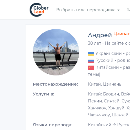
Перейти
Выбрать гида-переводчика
Г
к
основному
содержанию
Цзина
Андрей
38 лет
·
На сайте с 
Украинский
- р
Русский
- родн
Китайский
- ра
темы)
Местонахождение:
Китай, Цзинань
Услуги в:
Китай: Баодин, Вэй
Пекин, Синтай, Суч
Ханчжоу, Хэншуй, Х
Чжэнчжоу, Шанхай,
Языки перевода:
Китайский
Русск