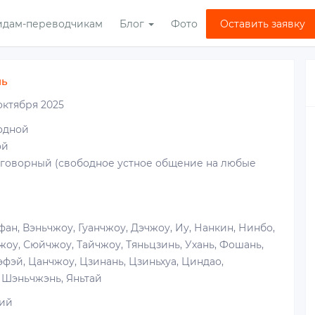
идам-переводчикам
Блог
Фото
Оставить заявку
нь
октября 2025
одной
ой
зговорный (свободное устное общение на любые
фан, Вэньчжоу, Гуанчжоу, Дэчжоу, Иу, Нанкин, Нинбо,
жоу, Сюйчжоу, Тайчжоу, Тяньцзинь, Ухань, Фошань,
эфэй, Цанчжоу, Цзинань, Цзиньхуа, Циндао,
 Шэньчжэнь, Яньтай
ий