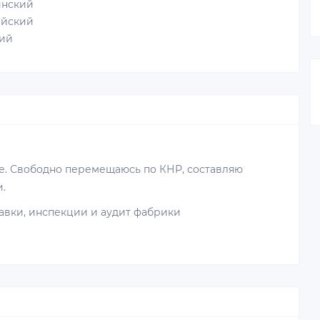
нский
йский
ий
ае. Свободно перемещаюсь по КНР, составляю
и.
авки, инспекции и аудит фабрики