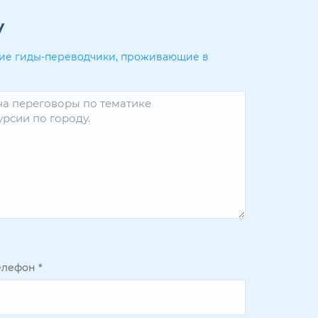
у
угие гиды-переводчики, проживающие в
елефон
*