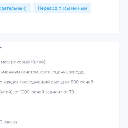
овательный)
Перевод письменный
г
ь материковый Китай):
исьменным отчетом, фото, оценка завода,
 то каждая последующий выезд от 800 юаней
итай): от 1000 юаней зависит от ТЗ
З заказа