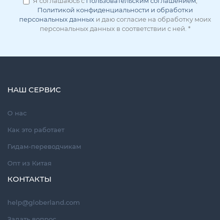
Я соглашаюсь с
Пользовательским соглашением
,
Политикой конфиденциальности и обработки
персональных данных
и даю согласие на обработку моих
персональных данных в соответствии с ней.
*
НАШ СЕРВИС
О нас
Как это работает
Гидам-переводчикам
Опт из Китая
КОНТАКТЫ
help@globerland.com
Задать вопрос