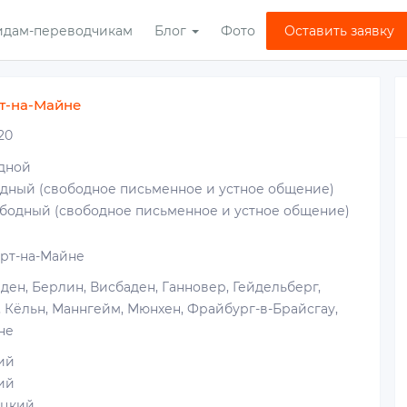
идам-переводчикам
Блог
Фото
Оставить заявку
т-на-Майне
20
дной
одный (свободное письменное и устное общение)
ободный (свободное письменное и устное общение)
рт-на-Майне
ден, Берлин, Висбаден, Ганновер, Гейдельберг,
 Кёльн, Маннгейм, Мюнхен, Фрайбург-в-Брайсгау,
не
ий
ий
цкий