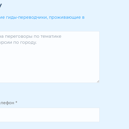
у
угие гиды-переводчики, проживающие в
елефон
*