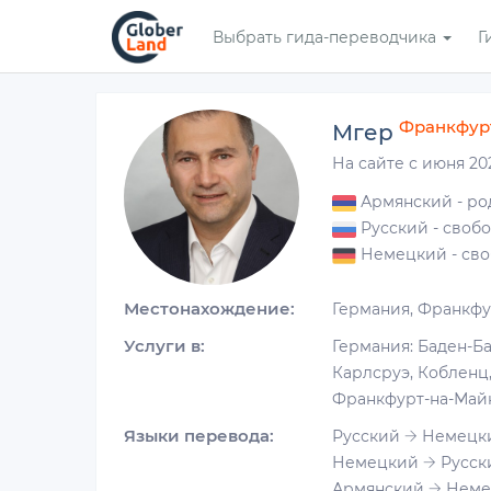
Перейти
Выбрать гида-переводчика
Г
к
основному
содержанию
Франкфур
Мгер
На сайте с июня 20
Армянский
- ро
Русский
- своб
Немецкий
- св
Местонахождение:
Германия, Франкфу
Услуги в:
Германия: Баден-Ба
Карлсруэ, Кобленц,
Франкфурт-на-Май
Языки перевода:
Русский
Немецк
Немецкий
Русск
Армянский
Неме