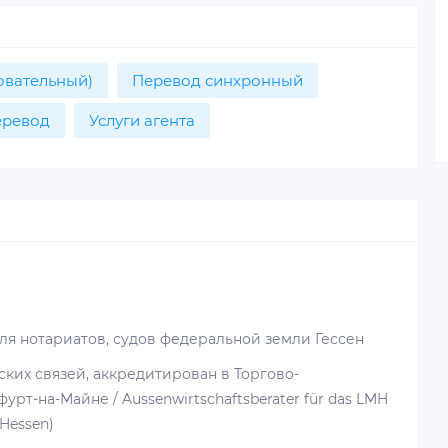
овательный)
Перевод синхронный
еревод
Услуги агента
я нотариатов, судов федеральной земли Гессен
ких связей, аккредитирован в Торгово-
т-на-Майне / Aussenwirtschaftsberater für das LMH
Hessen)